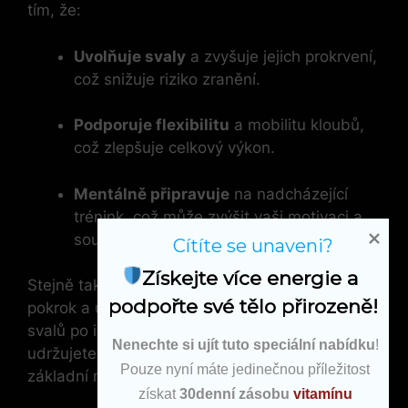
tím, že:
Uvolňuje svaly
a zvyšuje jejich prokrvení,
což snižuje riziko zranění.
Podporuje flexibilitu
a mobilitu kloubů,
což zlepšuje celkový výkon.
Mentálně připravuje
na nadcházející
trénink, což může zvýšit vaši motivaci a
soustředění.
Cítíte se unaveni?
Získejte více energie a 
Stejně tak je regenerace klíčovým faktorem pro
podpořte své tělo přirozeně!
pokrok a udržení zdraví. Usnadňuje zotavení
svalů po intenzivním tréninku a zajišťuje, že si
Nenechte si ujít tuto speciální nabídku
!
udržujete vysokou úroveň energie. Mezi
Pouze nyní máte jedinečnou příležitost
základní metody regenerace patří:
získat
30denní zásobu
vitamínu