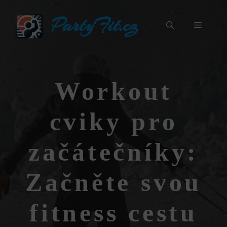
Přeskočit
PartyFit.cz
na
Menu
obsah
Workout
cviky pro
začátečníky:
Začněte svou
fitness cestu