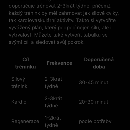
doporučuje trénovat 2-3krát týdně, přičemž
každý trénink by měl zahrnovat jak silové cviky,
tak kardiovaskulární aktivity. Takto si vytvoříte
vyvážený plán, který podpoří nejen sílu, ale i
vytrvalost. Můžete také vytvořit tabulku se
svými cíli a sledovat svůj pokrok.
Cíl
Doporučená
Frekvence
tréninku
doba
Silový
2-3krát
30-45 minut
trénink
týdně
2-3krát
Kardio
20-30 minut
týdně
1-2krát
Regenerace
podle potřeby
týdně