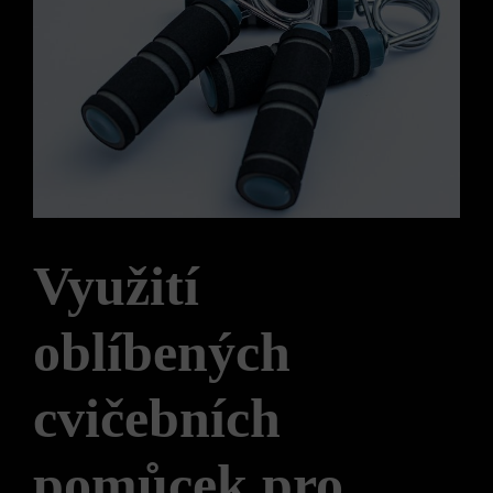
Využití
oblíbených
cvičebních
pomůcek pro