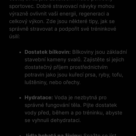
sportovec. Dobré stravovací návyky mohou
výrazně ovlivnit vaši energii, regeneraci a
celkový výkon. Zde jsou některé tipy, jak se
správně stravovat a podpořit své tréninkové
úsilí:
Dostatek bílkovin:
Bílkoviny jsou základní
stavební kameny svalů. Zajistěte si jejich
dostatečný příjem prostřednictvím
potravin jako jsou kuřecí prsa, ryby, tofu,
luštěniny, nebo ořechy.
Hydratace:
Voda je nezbytná pro
správné fungování těla. Pijte dostatek
vody před, během a po tréninku, abyste
se vyhnuli dehydrataci.
Jídla bohatá na živiny:
Snažte se jíst