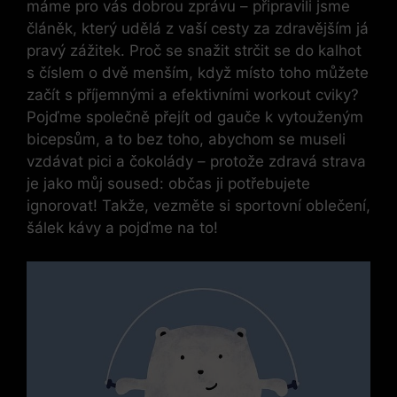
máme pro vás dobrou zprávu – připravili jsme
článěk, který udělá z vaší cesty za zdravějším já
pravý zážitek. Proč se snažit strčit se do kalhot
s číslem o dvě menším, když místo toho můžete
začít s příjemnými a efektivními workout cviky?
Pojďme společně přejít od gauče k vytouženým
bicepsům, a to bez toho, abychom se museli
vzdávat pici a čokolády – protože zdravá strava
je jako můj soused: občas ji potřebujete
ignorovat! Takže, vezměte si sportovní oblečení,
šálek kávy a pojďme na to!