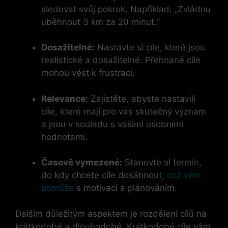
sledovat svůj pokrok. Například: „Zvládnu
uběhnout 3 km za 20 minut.“
Dosažitelné:
Nastavte si cíle, které jsou
realistické a dosažitelné. Přehnané cíle
mohou vést k frustraci.
Relevance:
Zajistěte, abyste nastavili
cíle, které mají pro vás skutečný význam
a jsou v souladu s vašimi osobními
hodnotami.
Časově vymezené:
Stanovte si termín,
do kdy chcete cíle dosáhnout,
což vám
pomůže
s motivací a plánováním.
Dalším důležitým aspektem je rozdělení cílů na
krátkodobé a dlouhodobé. Krátkodobé cíle vám