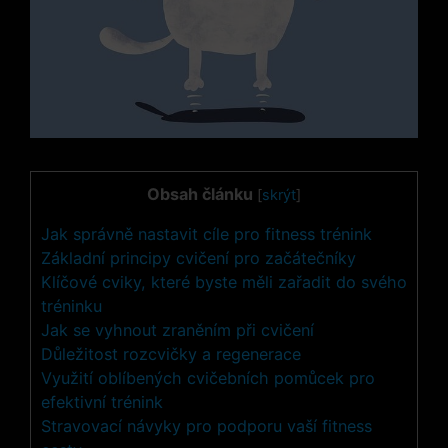
Obsah článku
[
skrýt
]
Jak správně nastavit cíle pro fitness trénink
Základní principy cvičení pro začátečníky
Klíčové cviky, které byste měli zařadit do svého
tréninku
Jak se vyhnout zraněním při cvičení
Důležitost rozcvičky a regenerace
Využití oblíbených cvičebních pomůcek pro
efektivní trénink
Stravovací návyky pro podporu vaší fitness