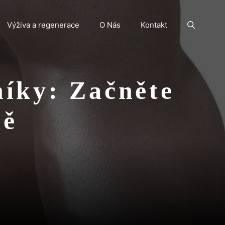
Výživa a regenerace
O Nás
Kontakt
níky: Začněte
ně