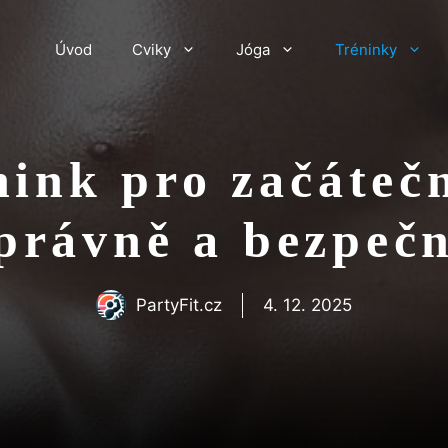
Úvod
Cviky
Jóga
Tréninky
ink pro začáteč
právně a bezpeč
PartyFit.cz
4. 12. 2025