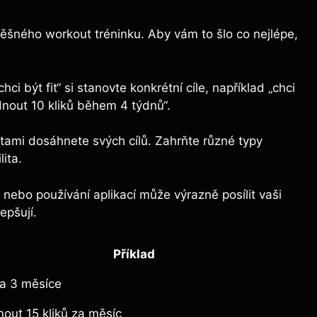
pěšného workout tréninku. Aby vám to šlo co nejlépe,
i být fit“ si stanovte konkrétní cíle, například „chci
dnout 10 kliků během 4 týdnů“.
itami dosáhnete svých cílů. Zahrňte různé typy
lita.
nebo používání aplikací může výrazně posílit vaši
epšují.
Příklad
za 3 měsíce
nout 15 kliků za měsíc