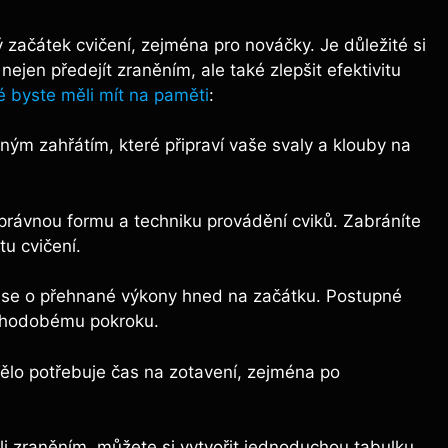
 začátek cvičení, zejména pro nováčky. Je důležité si
jen předejít zraněním, ale také zlepšit efektivitu
é byste měli mít na paměti
:
ným zahřátím, které připraví vaše svaly a klouby na
právnou formu a techniku provádění cviků. Zabráníte
tu cvičení.
se o přehnané výkony hned na začátku. Postupné
louhodobému pokroku.
ělo potřebuje čas na zotavení, zejména po
li zraněním, můžete si vytvořit jednoduchou tabulku,