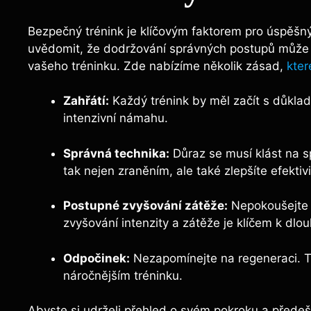
Bezpečný trénink je klíčovým faktorem pro úspěšný
uvědomit, že dodržování správných postupů může ne
vašeho tréninku. Zde nabízíme několik zásad,
kter
Zahřátí:
Každý trénink by měl začít s důklad
intenzivní námahu.
Správná technika:
Důraz se musí klást na s
tak nejen zraněním, ale také zlepšíte efektivi
Postupné zvyšování zátěže:
Nepokoušejte 
zvyšování intenzity a zátěže je klíčem k d
Odpočinek:
Nezapomínejte na regeneraci. T
náročnějším tréninku.
Abyste si udrželi přehled o svém pokroku a předeš