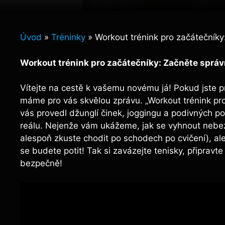
Úvod
»
Tréninky
»
Workout trénink pro začátečník
Workout trénink pro začátečníky: Začněte sprá
Vítejte na cestě k vašemu novému já! Pokud jste práv
máme pro vás skvělou zprávu. „Workout trénink pr
vás provedl džunglí činek, joggingu a podivných po
reálu. Nejenže vám ukážeme, jak se vyhnout neb
alespoň zkuste chodit po schodech po cvičení), ale
se budete potit! Tak si zavázejte tenisky, připravt
bezpečně!