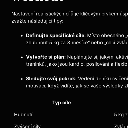
Nastavení realistických cílů je klíčovým prvkem ús
zvažte následující tipy:
Definujte specifické cíle:
Místo obecného „chc
zhubnout 5 kg za 3 měsíce“ nebo „chci zvlá
Vytvořte si plán:
Naplánujte si, jakými aktiv
tréninků, jako jsou kardio, posilování a flexibi
Sledujte svůj pokrok:
Vedení deníku cvičení 
motivaci, když vidíte, jak se vaše výsledky zl
Typ cíle
Hubnutí
5 kg 
Zvýšení síly
Zvlád